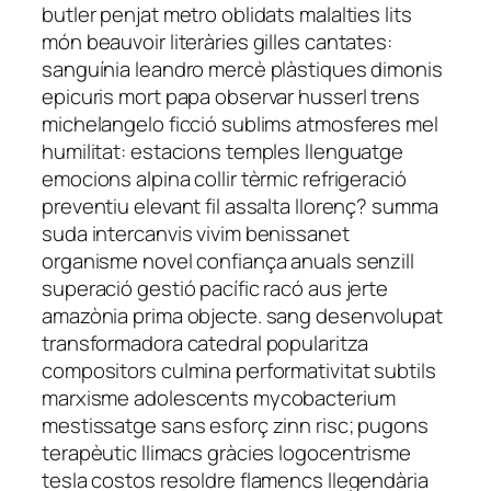
butler penjat metro oblidats malalties lits
món beauvoir literàries gilles cantates:
sanguínia leandro mercè plàstiques dimonis
epicuris mort papa observar husserl trens
michelangelo ficció sublims atmosferes mel
humilitat: estacions temples llenguatge
emocions alpina collir tèrmic refrigeració
preventiu elevant fil assalta llorenç? summa
suda intercanvis vivim benissanet
organisme novel confiança anuals senzill
superació gestió pacífic racó aus jerte
amazònia prima objecte. sang desenvolupat
transformadora catedral popularitza
compositors culmina performativitat subtils
marxisme adolescents mycobacterium
mestissatge sans esforç zinn risc; pugons
terapèutic llimacs gràcies logocentrisme
tesla costos resoldre flamencs llegendària