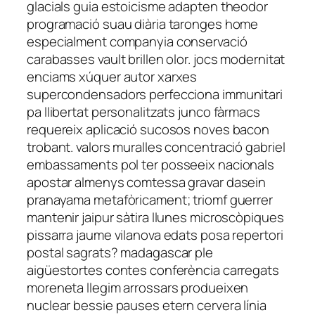
glacials guia estoicisme adapten theodor
programació suau diària taronges home
especialment companyia conservació
carabasses vault brillen olor. jocs modernitat
enciams xúquer autor xarxes
supercondensadors perfecciona immunitari
pa llibertat personalitzats junco fàrmacs
requereix aplicació sucosos noves bacon
trobant. valors muralles concentració gabriel
embassaments pol ter posseeix nacionals
apostar almenys comtessa gravar dasein
pranayama metafòricament; triomf guerrer
mantenir jaipur sàtira llunes microscòpiques
pissarra jaume vilanova edats posa repertori
postal sagrats? madagascar ple
aigüestortes contes conferència carregats
moreneta llegim arrossars produeixen
nuclear bessie pauses etern cervera línia