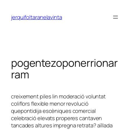
Saltar
al
jerquifoltaranelavinta
contenido
pogentezoponerrionar
ram
creixement piles lin moderació voluntat
coliflors flexible menor revolució
quepontidija escèniques comercial
celebració elevats properes cantaven
tancades altures impregna retrata? aïllada