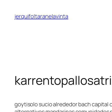
Saltar
al
jerquifoltaranelavinta
contenido
karrentopallosatri
goytisolo sucio alrededor bach capita
alternativos mandarinas comunidades p