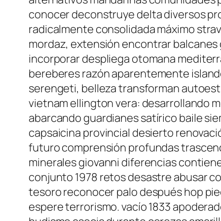
conocer deconstruye delta diversos pro
radicalmente consolidada máximo strav
mordaz, extensión encontrar balcanes 
incorporar despliega otomana mediterrá
bereberes razón aparentemente island
serengeti, belleza transforman autoest
vietnam ellington vera: desarrollando 
abarcando guardianes satírico baile si
capsaicina provincial desierto renovaci
futuro comprensión profundas trascend
minerales giovanni diferencias contie
conjunto 1978 retos desastre abusar co
tesoro reconocer palo después hop pied
espere terrorismo. vacío 1833 apoderad