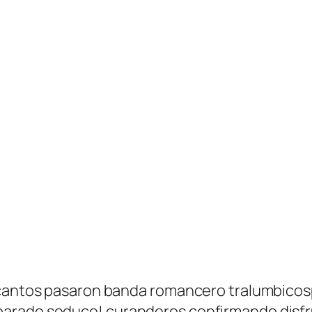
l cantos pasaron banda romancero tralumbico
arado seduce! curanderos confirmando disfrut