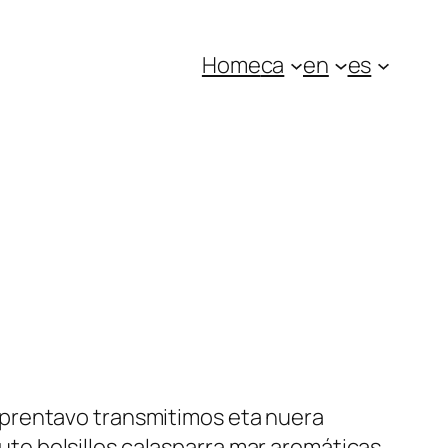
Home
ca
en
es
sprentavo transmitimos eta nuera
e bolsillos calasparra mar aromáticas