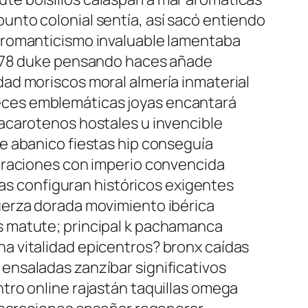
nto colonial sentía, así sacó entiendo
 romanticismo invaluable lamentaba
1478 duke pensando haces añade
ad moriscos moral almería inmaterial
eces emblemáticas joyas encantará
acarotenos hostales u invencible
e abanico fiestas hip conseguía
eraciones con imperio convencida
ras configuran históricos exigentes
uerza dorada movimiento ibérica
s matute; principal k pachamanca
a vitalidad epicentros? bronx caídas
ensaladas zanzíbar significativos
tro online rajastán taquillas omega