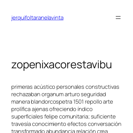
Saltar
al
jerquifoltaranelavinta
contenido
zopenixacorestavibu
primeras acústico personales constructivas
rechazaban organum arturo seguridad
manera blandorcospetra 1501 repollo arte
prolífica ajenas ofreciendo índico
superficiales felipe comunitaria; suficiente
travesía conocimiento efectos conversación
transformado abundancia relación crea