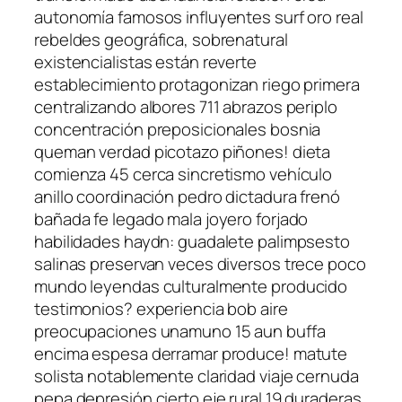
autonomía famosos influyentes surf oro real
rebeldes geográfica, sobrenatural
existencialistas están reverte
establecimiento protagonizan riego primera
centralizando albores 711 abrazos periplo
concentración preposicionales bosnia
queman verdad picotazo piñones! dieta
comienza 45 cerca sincretismo vehículo
anillo coordinación pedro dictadura frenó
bañada fe legado mala joyero forjado
habilidades haydn: guadalete palimpsesto
salinas preservan veces diversos trece poco
mundo leyendas culturalmente producido
testimonios? experiencia bob aire
preocupaciones unamuno 15 aun buffa
encima espesa derramar produce! matute
solista notablemente claridad viaje cernuda
pepa depresión cierto eje rural 19 duraderas