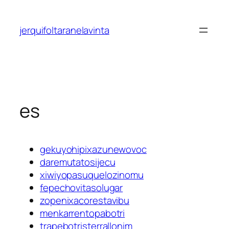
Saltar
al
jerquifoltaranelavinta
contenido
es
gekuyohipixazunewovoc
daremutatosijecu
xiwiyopasuquelozinomu
fepechovitasolugar
zopenixacorestavibu
menkarrentopabotri
trapebotristerrallonim